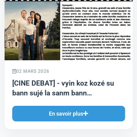
02 MARS 2026
[CINE DEBAT] - vyin koz kozé su
bann sujé la sanm bann
profésyonel !
En savoir plus